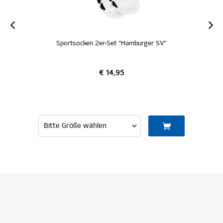
SALE
ken 2er-Set "Hamburger SV"
SC Sportsocken 2er-S
€ 17,
€ 14,95
€ 10,
MITGLIED 