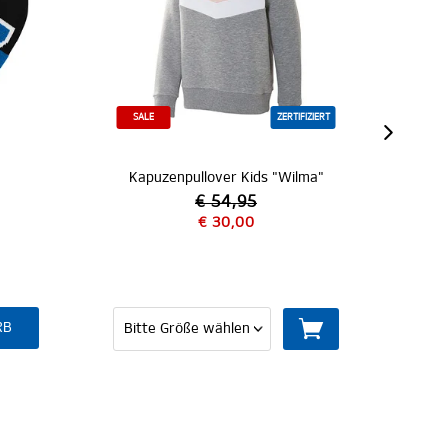
SALE
ZERTIFIZIERT
Z
apuzenpullover Kids "Wilma"
Kapuzenpullover Kids "
€ 54,95
€ 30,00
€ 54,95