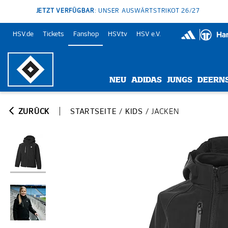
JETZT VERFÜGBAR
: UNSER AUSWÄRTSTRIKOT 26/27
HSV.de
Tickets
Fanshop
HSV.tv
HSV e.V.
NEU
ADIDAS
JUNGS
DEERN
ZURÜCK
STARTSEITE
/
KIDS
/
JACKEN