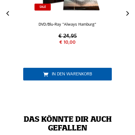
NEU
u-Ray "Always Hamburg"
Shorts "A
€ 24,95
€ 10,00
€ 39,
IN DEN WARENKORB
DAS KÖNNTE DIR AUCH
GEFALLEN