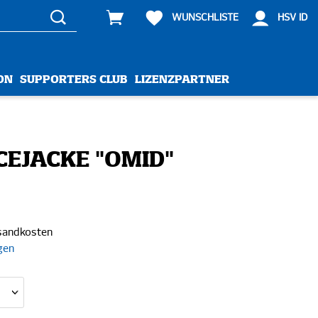
WUNSCHLISTE
HSV ID
ON
SUPPORTERS CLUB
LIZENZPARTNER
CEJACKE "OMID"
rsandkosten
gen