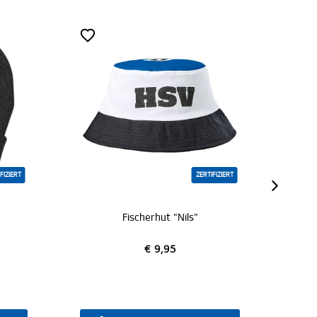
ZERTIFIZIERT
Fischerhut "Nils"
K
€ 9,95