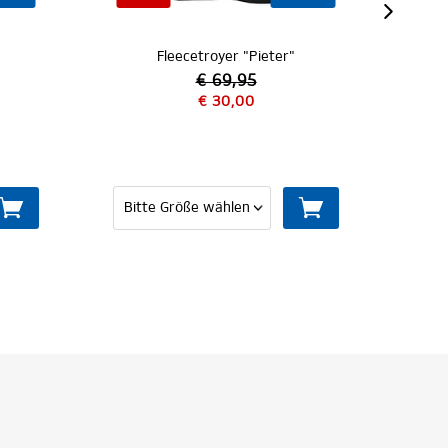
oyer "Pieter"
Fleecejacke "Pars"
 69,95
 30,00
€ 79,95