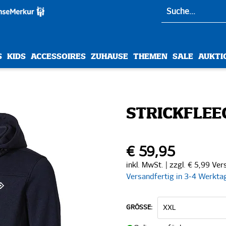
S
KIDS
ACCESSOIRES
ZUHAUSE
THEMEN
SALE
AUKTI
STRICKFLEE
€ 59,95
inkl. MwSt. | zzgl. € 5,99 Ve
Versandfertig in 3-4 Werkta
GRÖSSE: