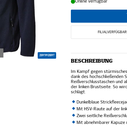
Online verfügbar
FILIALVERFÜGBAR
ZERTIFIZIERT
BESCHREIBUNG
Im Kampf gegen stürmisches 
dank des hochschließenden S
Reißverschlusstaschen und 
der linken Brustseite. So wi
schlägt.
Dunkelblaue Strickfleece
Mit HSV-Raute auf der lin
Zwei seitliche Reißversch
Mit abnehmbarer Kapuze