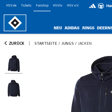
HSV.de
Tickets
Fanshop
HSV.tv
HSV e.V.
NEU
ADIDAS
JUNGS
DEERN
ZURÜCK
STARTSEITE
/
JUNGS
/
JACKEN