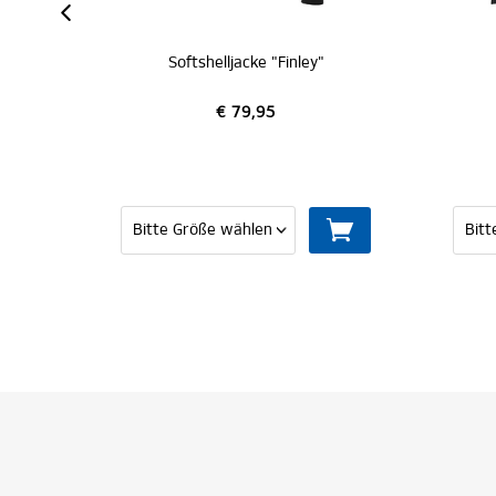
jacke "Finley"
Strickjacke "Ayko"
79,95
€ 69,95