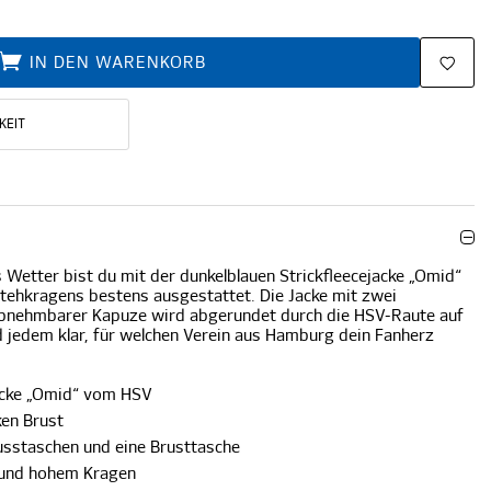
IN DEN WARENKORB
KEIT
Wetter bist du mit der dunkelblauen Strickfleecejacke „Omid“
tehkragens bestens ausgestattet. Die Jacke mit zwei
abnehmbarer Kapuze wird abgerundet durch die HSV-Raute auf
rd jedem klar, für welchen Verein aus Hamburg dein Fanherz
jacke „Omid“ vom HSV
ken Brust
lusstaschen und eine Brusttasche
 und hohem Kragen