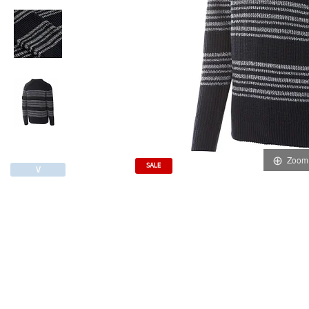
Zoom
SALE
∨