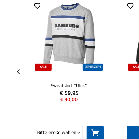
IZIERT
IEDER
SALE
ZERTIFIZIERT
SAL
Sweatshirt "Ulrik"
€ 59,95
€ 40,00