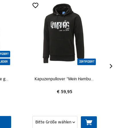
FIZIERT
LIEDER
ZERTIFIZIERT
SC Kapuzenpullover "College grau"
Kapuzenpullover "Mein Hamburg-Abschlach!"
€ 59,95