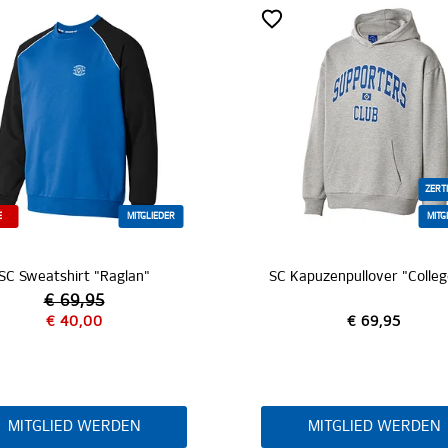
ZERTI
E
MITGLIEDER
MITG
SC Sweatshirt "Raglan"
€ 69,95
€ 40,00
€ 69,95
MITGLIED WERDEN
MITGLIED WERDEN