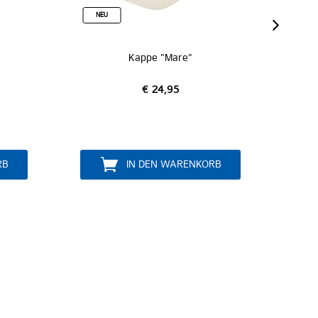
NEU
Kappe "Mare"
N
€ 24,95
RB
IN DEN WARENKORB