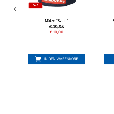
IZIERT
SALE
"
Mütze "Svein"
€ 19,95
€ 10,00
B
IN DEN WARENKORB