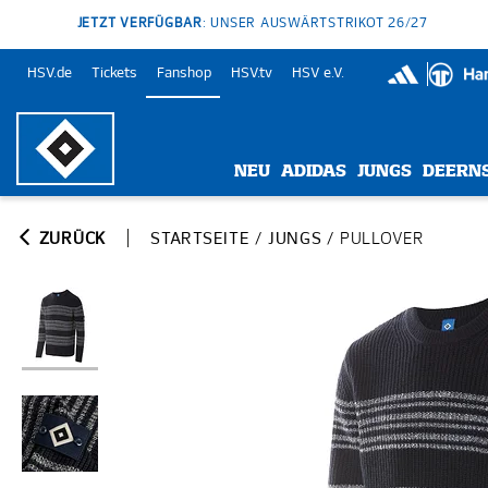
JETZT VERFÜGBAR
: UNSER AUSWÄRTSTRIKOT 26/27
HSV.de
Tickets
Fanshop
HSV.tv
HSV e.V.
NEU
ADIDAS
JUNGS
DEERN
ZURÜCK
STARTSEITE
/
JUNGS
/
PULLOVER