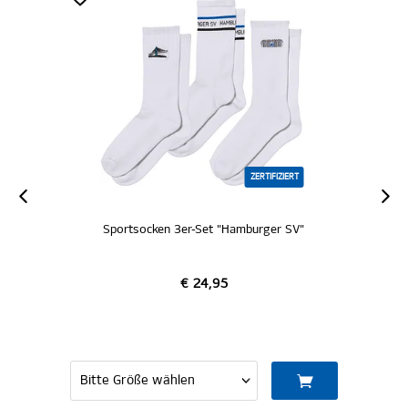
ZERTIFIZIERT
ken 3er-Set "Hamburger SV"
Büdel "Na
€ 24,95
€ 3,9
IN DEN W