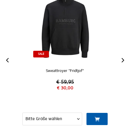
SALE
Sweattroyer "Fridtjof"
Kapuzenpul
€ 59,95
€ 6
€ 30,00
€ 3