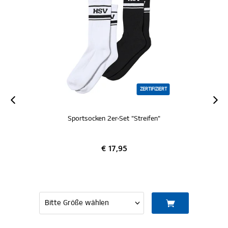
ZERTIFIZIERT
"Streifen"
Armband 2er-Set "Nur der HSV"
€ 9,95
IN DEN WARENKORB