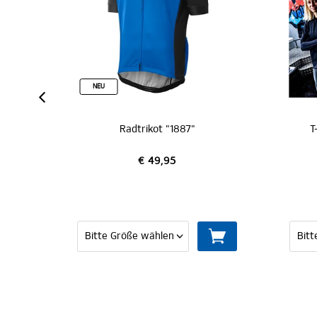
NEU
Radtrikot "1887"
T-Shirt "Vielfalt is
€ 49,95
€ 24,95