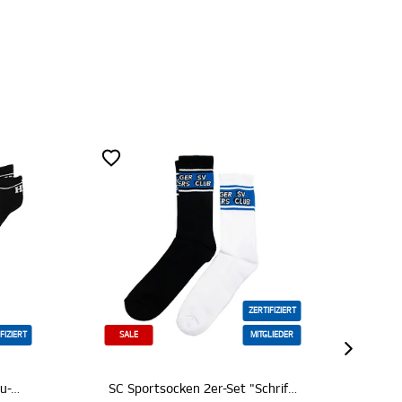
ZERTIFIZIERT
MITGLIEDER
SC Sportsocken 2er-Set "Schriftzug"
Sportsocken 2er-Set "Hamburger SV"