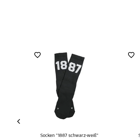
"1887 schwarz-weiß"
Socken "1887 weiß-pink"