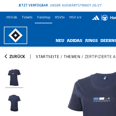
JETZT VERFÜGBAR
: UNSER AUSWÄRTSTRIKOT 26/27
HSV.de
Tickets
Fanshop
HSV.tv
HSV e.V.
NEU
ADIDAS
JUNGS
DEERN
ZURÜCK
STARTSEITE
/
THEMEN
/
ZERTIFIZIERTE 