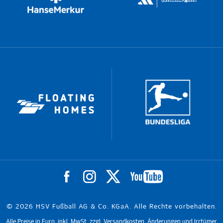
© 2026 HSV Fußball AG & Co. KGaA. Alle Rechte vorbehalten.
Alle Preise in Euro, inkl. MwSt. zzgl. Versandkosten. Änderungen und Irrtümer