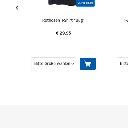
ZERTIFIZIERT
ZERTIFIZ
othosen T-Shirt "Bug"
T-Shirt "Uwe-Seeler-Allee 9
€ 29,95
€ 24,95