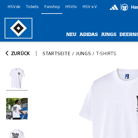
HSV.de
Tickets
Fanshop
HSV.tv
HSV e.V.
NEU
ADIDAS
JUNGS
DEERN
ZURÜCK
STARTSEITE
/
JUNGS
/
T-SHIRTS