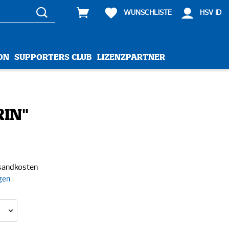
WUNSCHLISTE
HSV ID
ON
SUPPORTERS CLUB
LIZENZPARTNER
RIN"
rsandkosten
gen