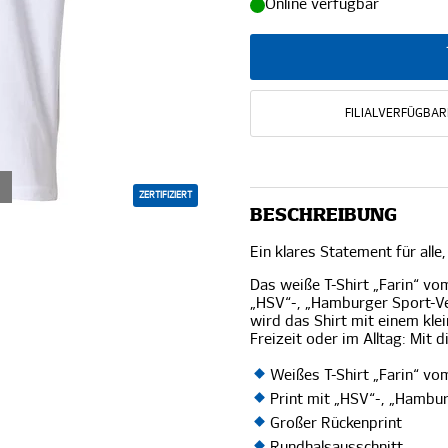
Online verfügbar
FILIALVERFÜGBAR
ZERTIFIZIERT
BESCHREIBUNG
Ein klares Statement für alle
Das weiße T-Shirt „Farin“ v
„HSV“-, „Hamburger Sport-Ve
wird das Shirt mit einem klei
Freizeit oder im Alltag: Mit 
Weißes T-Shirt „Farin“ v
Print mit „HSV“-, „Hambur
Großer Rückenprint
Rundhalsausschnitt