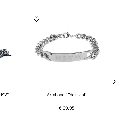
SALE
d "Edelstahl"
Büdel "Cord"
€ 19,95
€ 39,95
€ 10,00