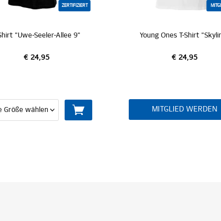
IERT
MITGLIEDER
"
Young Ones T-Shirt "Skyline"
€ 24,95
MITGLIED WERDEN