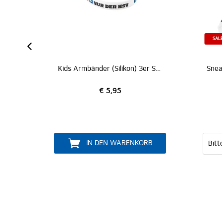
IZIERT
SAL
Kids Armbänder (Silikon) 3er Set
€ 5,95
IN DEN WARENKORB