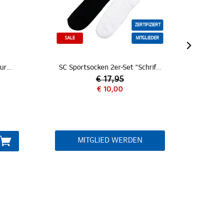
ZERTIFIZIERT
SALE
MITGLIEDER
Sportsocken 2er-Set "Hamburger SV"
SC Sportsocken 2er-Set "Schriftzug"
Spo
€ 17,95
€ 10,00
MITGLIED WERDEN