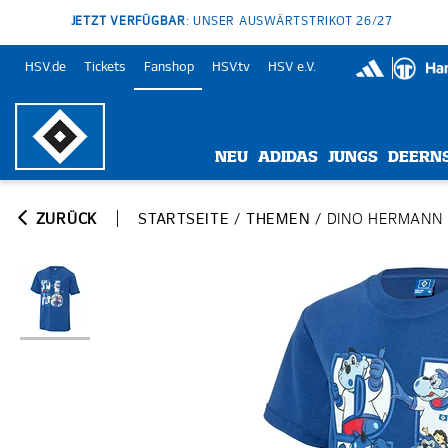
JETZT VERFÜGBAR
: UNSER AUSWÄRTSTRIKOT 26/27
HSV.de
Tickets
Fanshop
HSV.tv
HSV e.V.
NEU
ADIDAS
JUNGS
DEERN
ZURÜCK
STARTSEITE
/
THEMEN
/
DINO HERMANN