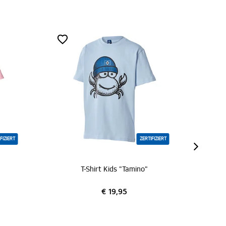
ZERTIFIZIERT
T-Shirt Kids "Tamino"
T-S
€ 19,95