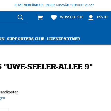
JETZT VERFÜGBAR
: UNSER AUSWÄRTSTRIKOT 26/27
WUNSCHLISTE
HSV ID
ON
SUPPORTERS CLUB
LIZENZPARTNER
S "UWE-SEELER-ALLEE 9"
rsandkosten
gen