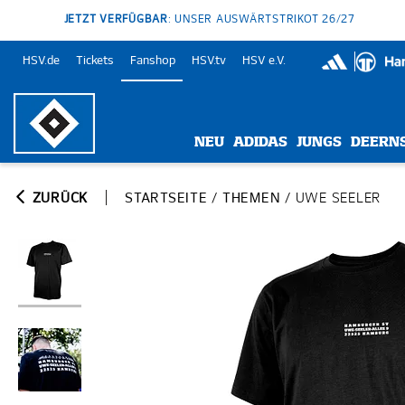
JETZT VERFÜGBAR
: UNSER AUSWÄRTSTRIKOT 26/27
HSV.de
Tickets
Fanshop
HSV.tv
HSV e.V.
NEU
ADIDAS
JUNGS
DEERN
ZURÜCK
STARTSEITE
/
THEMEN
/
UWE SEELER