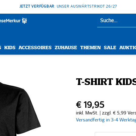
JETZT VERFÜGBAR
: UNSER AUSWÄRTSTRIKOT 26/27
S
KIDS
ACCESSOIRES
ZUHAUSE
THEMEN
SALE
AUKTI
T-SHIRT KID
€ 19,95
inkl. MwSt. | zzgl. € 5,99 Ve
Versandfertig in 3-4 Werkta