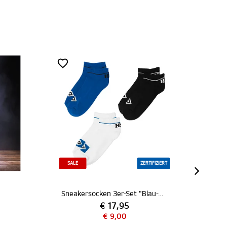
SALE
ZERTIFIZIERT
SA
Sneakersocken 3er-Set "Blau-Weiß-Schwarz"
€ 17,95
€ 9,00