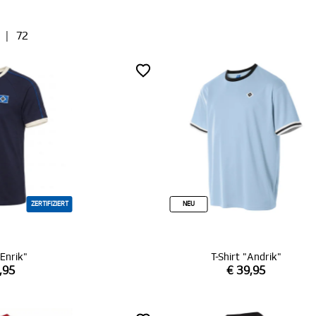
|
72
ZERTIFIZIERT
NEU
"Enrik"
T-Shirt "Andrik"
,95
€ 39,95