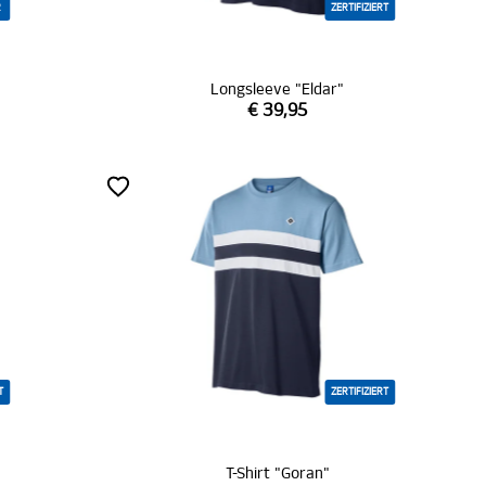
R
ZERTIFIZIERT
Longsleeve "Eldar"
€ 39,95
T
ZERTIFIZIERT
T-Shirt "Goran"