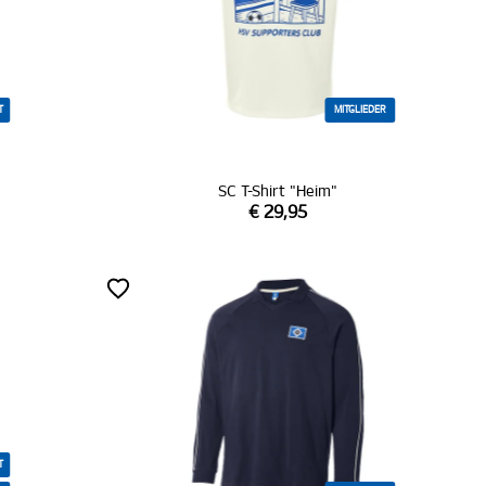
T
MITGLIEDER
SC T-Shirt "Heim"
€ 29,95
T