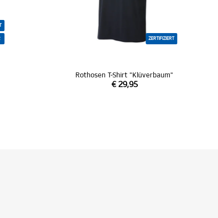
T
R
ZERTIFIZIERT
Rothosen T-Shirt "Klüverbaum"
€ 29,95