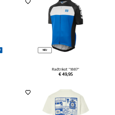
T
NEU
Radtrikot "1887"
€ 49,95