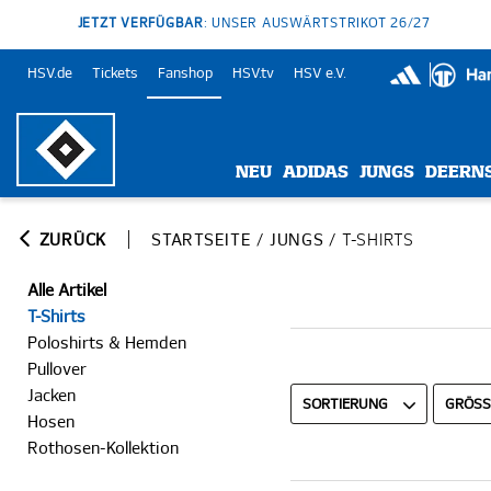
JETZT VERFÜGBAR
: UNSER AUSWÄRTSTRIKOT 26/27
HSV.de
Tickets
Fanshop
HSV.tv
HSV e.V.
NEU
ADIDAS
JUNGS
DEERN
ZURÜCK
STARTSEITE
/
JUNGS
/
T-SHIRTS
Alle Artikel
T-Shirts
Poloshirts & Hemden
Pullover
Jacken
SORTIERUNG
GRÖSSE
Hosen
Rothosen-Kollektion