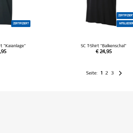
ZERTIFIZIER
ZERTIFIZIERT
MITGLIEDE
rt "Kaianlage"
SC T-Shirt "Balkenschal"
,95
€ 24,95
Seite:
1
2
3