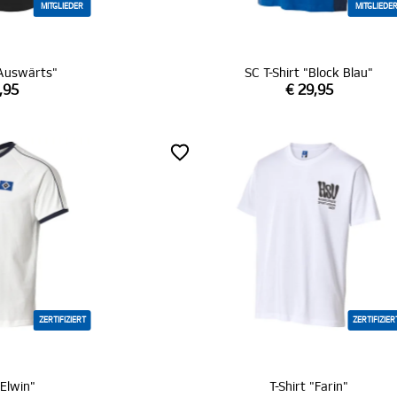
MITGLIEDER
MITGLIEDE
"Auswärts"
SC T-Shirt "Block Blau"
,95
€ 29,95
ZERTIFIZIERT
ZERTIFIZIER
"Elwin"
T-Shirt "Farin"