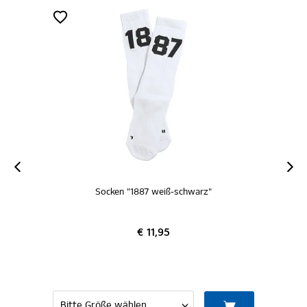
Socken "1887 weiß-schwarz"
Socken 
€ 11,95