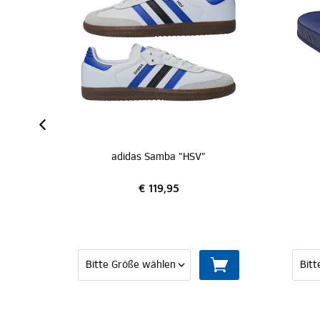
adidas Samba "HSV"
adidas Adilette "HSV"
€ 119,95
€ 39,95