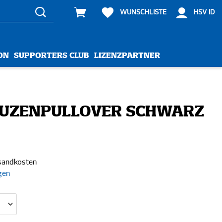
WUNSCHLISTE
HSV ID
ON
SUPPORTERS CLUB
LIZENZPARTNER
PUZENPULLOVER SCHWARZ
rsandkosten
gen