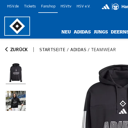
HSV.de
Tickets
Fanshop
HSV.tv
HSV e.V.
NEU
ADIDAS
JUNGS
DEERN
ZURÜCK
STARTSEITE
/
ADIDAS
/
TEAMWEAR