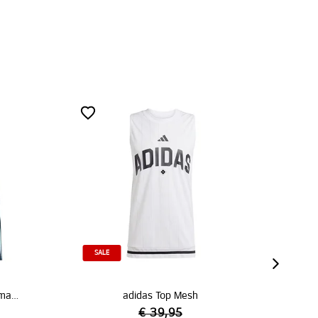
s Top Mesh
adidas Präsentationsshirt schwarz 26/27
 39,95