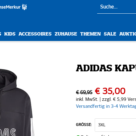
S
KIDS
ACCESSOIRES
ZUHAUSE
THEMEN
SALE
AUKTI
ADIDAS KA
€ 35,00
€ 69,95
inkl. MwSt. | zzgl. € 5,99 Ve
Versandfertig in 3-4 Werkta
GRÖSSE: