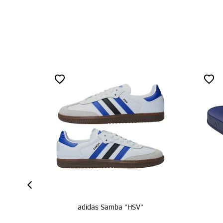
Samba "HSV"
adidas Adilette "HSV"