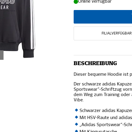
Online verfügbar
FILIALVERFÜGBAR
BESCHREIBUNG
Dieser bequeme Hoodie ist pe
Der schwarze adidas Kapuze
Sportswear“-Schriftzug vorne
dem Weg zum Training oder a
Vibe.
Schwarzer adidas Kapuze
Mit HSV-Raute und adida
„Adidas Sportswear“-Schr
Mit Kängurutasche