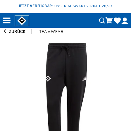
JETZT VERFÜGBAR
: UNSER AUSWÄRTSTRIKOT 26/27
ZURÜCK
TEAMWEAR