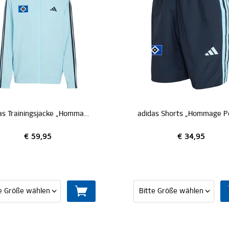
adidas Shorts „Hommage Pokalsieg 1976“
adidas Samba 
€ 34,95
€ 119,95