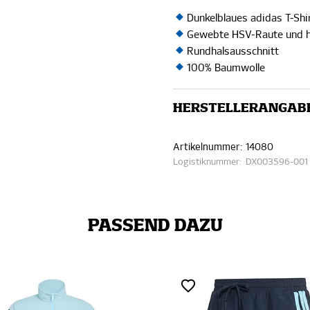
Dunkelblaues adidas T-S
Gewebte HSV-Raute und he
Rundhalsausschnitt
100% Baumwolle
HERSTELLERANGAB
Artikelnummer:
14080
Logistiknummer:
DX003596-001
PASSEND DAZU