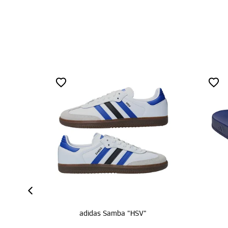
amba "HSV"
adidas Adilette "HSV"