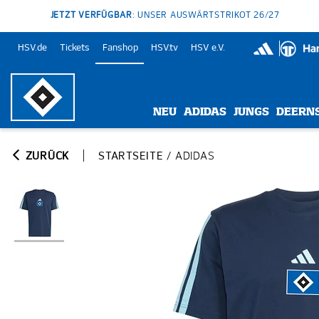
JETZT VERFÜGBAR
: UNSER AUSWÄRTSTRIKOT 26/27
HSV.de
Tickets
Fanshop
HSV.tv
HSV e.V.
NEU
ADIDAS
JUNGS
DEERN
ZURÜCK
STARTSEITE
/
ADIDAS