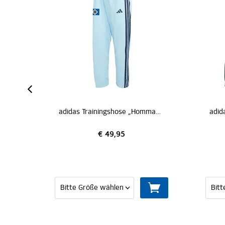
adidas Trainingshose „Hommage Pokalsieg 1976“
adidas Trainingsjacke „Hommage Pokalsieg 1976“
€ 59,95