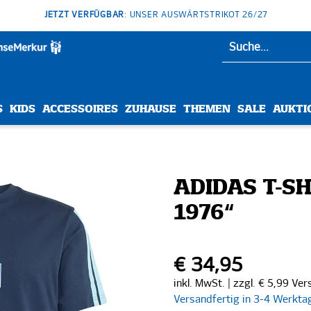
JETZT VERFÜGBAR
: UNSER AUSWÄRTSTRIKOT 26/27
S
KIDS
ACCESSOIRES
ZUHAUSE
THEMEN
SALE
AUKTI
ADIDAS T-S
1976“
€ 34,95
inkl. MwSt. | zzgl. € 5,99 Ve
Versandfertig in 3-4 Werkta