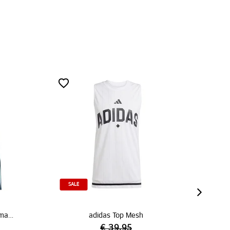
 Top Mesh
adidas Präsentationsshirt schwarz 26/27
39,95