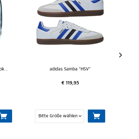
"HSV"
adidas Adilette "HSV"
€ 39,95