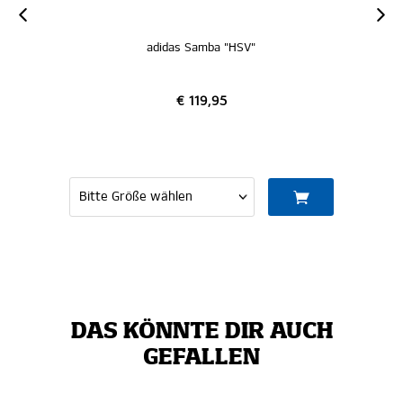
ba "HSV"
adidas Adilette "HSV"
,95
€ 39,95
DAS KÖNNTE DIR AUCH
GEFALLEN