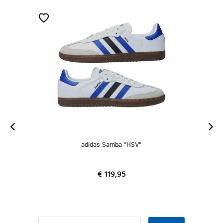
didas Samba "HSV"
adidas Adilet
€ 119,95
€ 39,