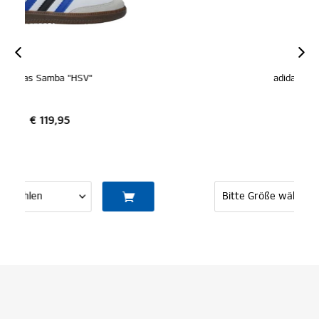
adidas Adilette "HSV"
€ 39,95