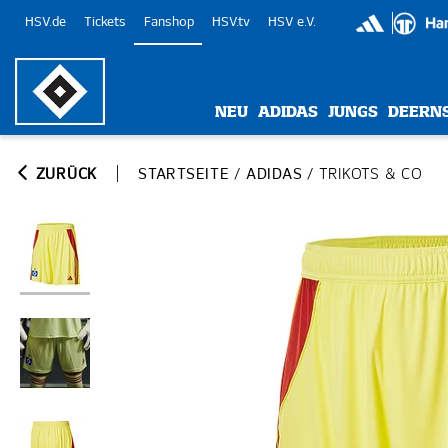
HSV.de
Tickets
Fanshop
HSV.tv
HSV e.V.
NEU
ADIDAS
JUNGS
DEERN
ZURÜCK
STARTSEITE
/
ADIDAS
/
TRIKOTS & CO