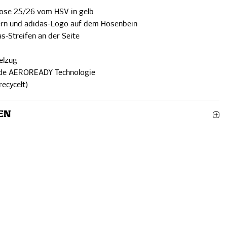
those 25/26 vom HSV in gelb
ern und adidas-Logo auf dem Hosenbein
as-Streifen an der Seite
elzug
nde AEROREADY Technologie
recycelt)
EN