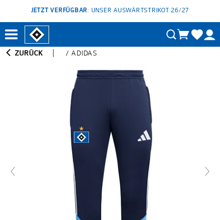
JETZT VERFÜGBAR
: UNSER AUSWÄRTSTRIKOT 26/27
ZURÜCK
/
ADIDAS