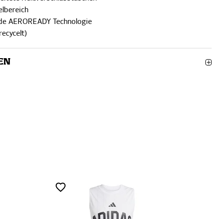
elbereich
nde AEROREADY Technologie
recycelt)
EN