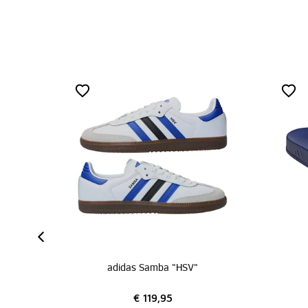
adidas Trainingsjersey blau 26/27
adidas Samba "HSV"
€ 119,95