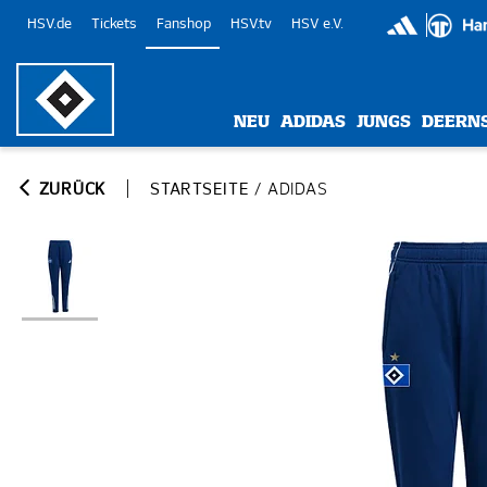
HSV.de
Tickets
Fanshop
HSV.tv
HSV e.V.
NEU
ADIDAS
JUNGS
DEERN
ZURÜCK
STARTSEITE
/
ADIDAS