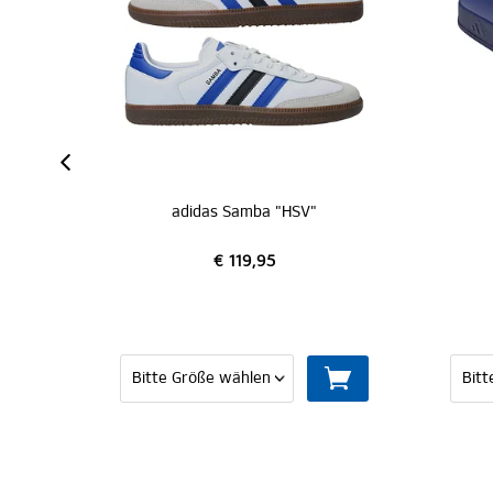
adidas Trainingsjersey blau 26/27
adidas Samba "HSV"
€ 119,95