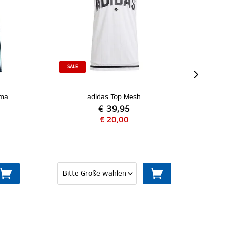
SALE
adidas Trainingsjacke „Hommage Pokalsieg 1976“
adidas Top Mesh
€ 39,95
€ 20,00