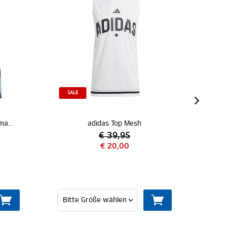
adidas Top Mesh
adidas Präsentationsshi
€ 39,95
€ 20,00
€ 44,95