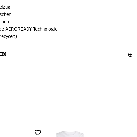
elzug
aschen
einen
nde AEROREADY Technologie
recycelt)
EN