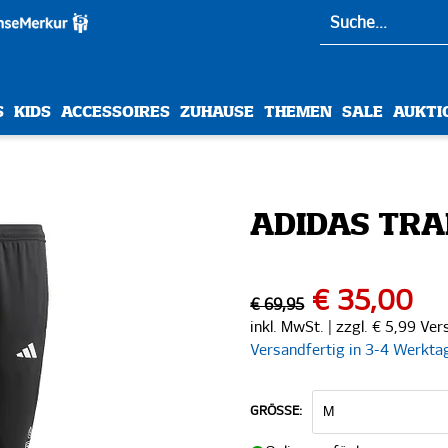
S
KIDS
ACCESSOIRES
ZUHAUSE
THEMEN
SALE
AUKTI
ADIDAS TR
€ 35,00
€ 69,95
inkl. MwSt. | zzgl. € 5,99 Ve
Versandfertig in 3-4 Werkta
GRÖSSE: