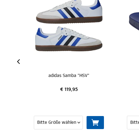
idas Samba "HSV"
adidas Adilette "HSV"
€ 119,95
€ 39,95