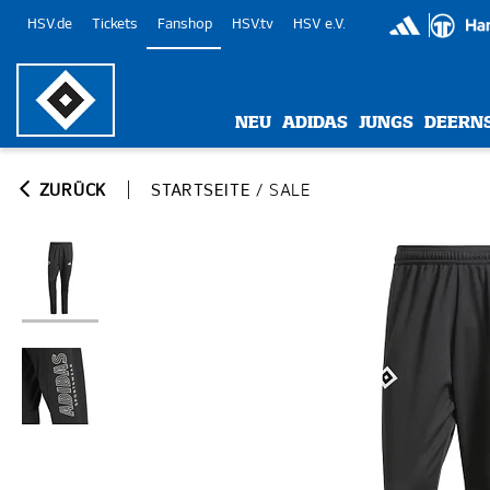
HSV.de
Tickets
Fanshop
HSV.tv
HSV e.V.
NEU
ADIDAS
JUNGS
DEERN
ZURÜCK
STARTSEITE
/
SALE