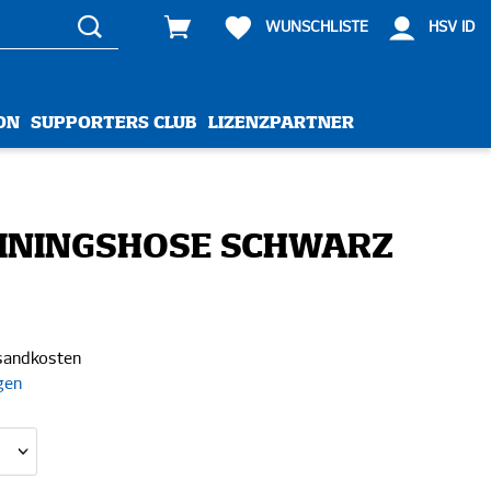
WUNSCHLISTE
HSV ID
ON
SUPPORTERS CLUB
LIZENZPARTNER
AININGSHOSE SCHWARZ
rsandkosten
gen