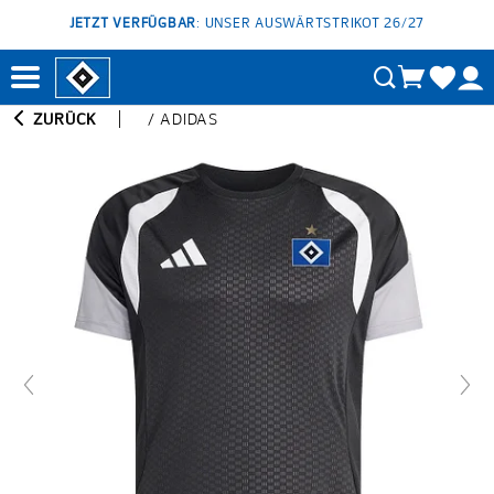
JETZT VERFÜGBAR
: UNSER AUSWÄRTSTRIKOT 26/27
ZURÜCK
/
ADIDAS