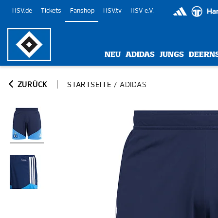
HSV.de
Tickets
Fanshop
HSV.tv
HSV e.V.
NEU
ADIDAS
JUNGS
DEERN
ZURÜCK
STARTSEITE
/
ADIDAS