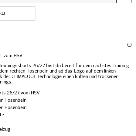
KEIT
fit vom HSV!
rainingsshorts 26/27 bist du bereit für dein nächstes Training.
 dem rechten Hosenbein und adidas-Logo auf dem linken
nk der CLIMACOOL Technologie einen kühlen und trockenen
ainings.
orts 26/27 vom HSV
en Hosenbein
en Hosenbein
te
elzug