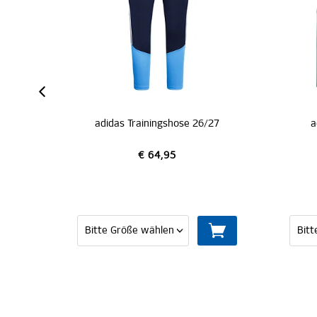
/27
adidas Trainingstop 26/27
€ 69,95