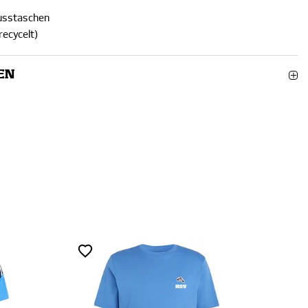
lusstaschen
recycelt)
EN