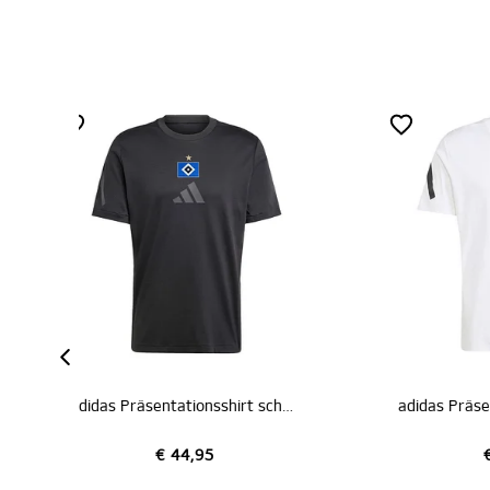
adidas Präsentationsshirt schwarz 26/27
adidas Präsentationsshirt weiß 26/27
ad
€ 44,95