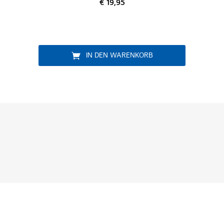
€ 19,95
RB
IN DEN WARENKORB