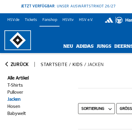
JETZT VERFÜGBAR
: UNSER AUSWÄRTSTRIKOT 26/27
HSV.de
Tickets
Fanshop
HSV.tv
HSV e.V.
NEU
ADIDAS
JUNGS
DEERN
ZURÜCK
STARTSEITE
/
KIDS
/
JACKEN
Alle Artikel
T-Shirts
Pullover
Jacken
Hosen
SORTIERUNG
GRÖSSE
Babywelt