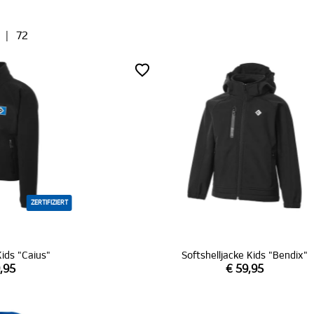
|
72
ZERTIFIZIERT
Kids "Caius"
Softshelljacke Kids "Bendix"
,95
€ 59,95