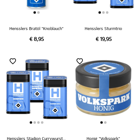
Hensslers Bratöl "Knoblauch"
Hensslers Sturmtrio
€ 8,95
€ 19,95
Hensslers Stadion Currywurst Set
Honig "Volkspark"