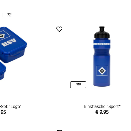
|
72
NEU
-Set "Logo"
Trinkflasche "Sport"
,95
€ 9,95