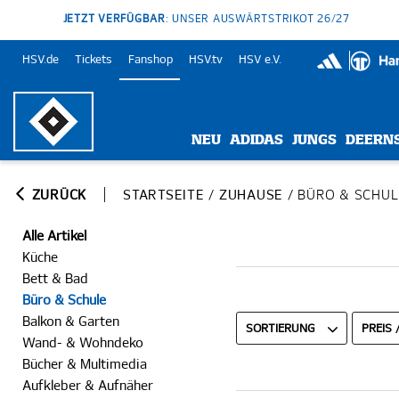
JETZT VERFÜGBAR
: UNSER AUSWÄRTSTRIKOT 26/27
HSV.de
Tickets
Fanshop
HSV.tv
HSV e.V.
NEU
ADIDAS
JUNGS
DEERN
ZURÜCK
STARTSEITE
/
ZUHAUSE
/
BÜRO & SCHUL
Alle Artikel
Küche
Bett & Bad
Büro & Schule
Balkon & Garten
SORTIERUNG
PREIS 
Wand- & Wohndeko
Bücher & Multimedia
Aufkleber & Aufnäher