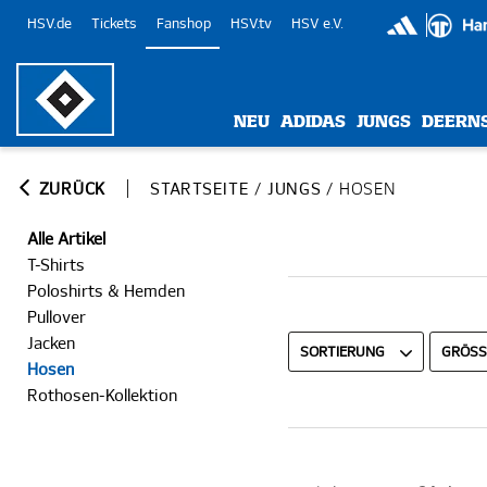
HSV.de
Tickets
Fanshop
HSV.tv
HSV e.V.
NEU
ADIDAS
JUNGS
DEERN
ZURÜCK
STARTSEITE
/
JUNGS
/
HOSEN
Alle Artikel
T-Shirts
Poloshirts & Hemden
Pullover
Jacken
SORTIERUNG
GRÖSSE
Hosen
Rothosen-Kollektion