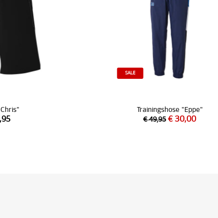
SALE
"Chris"
Trainingshose "Eppe"
,95
€ 30,00
€ 49,95