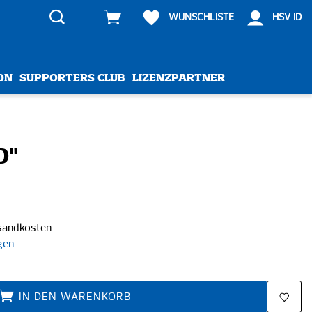
WUNSCHLISTE
HSV ID
ON
SUPPORTERS CLUB
LIZENZPARTNER
D"
rsandkosten
gen
IN DEN WARENKORB