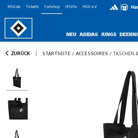
HSV.de
Tickets
Fanshop
HSV.tv
HSV e.V.
NEU
ADIDAS
JUNGS
DEERN
ZURÜCK
STARTSEITE
/
ACCESSOIRES
/
TASCHEN 