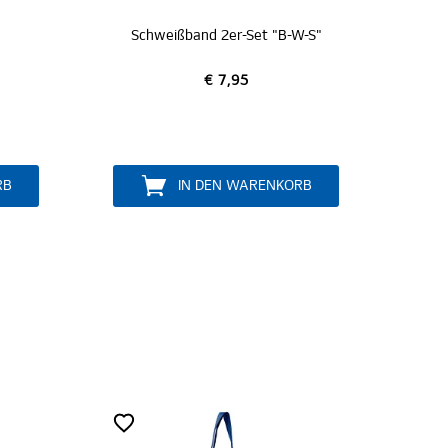
hweißband 2er-Set "B-W-S"
Armbänder (Silikon) 3er 
€ 7,95
€ 5,95
IN DEN WARENKORB
IN DEN WARENKO