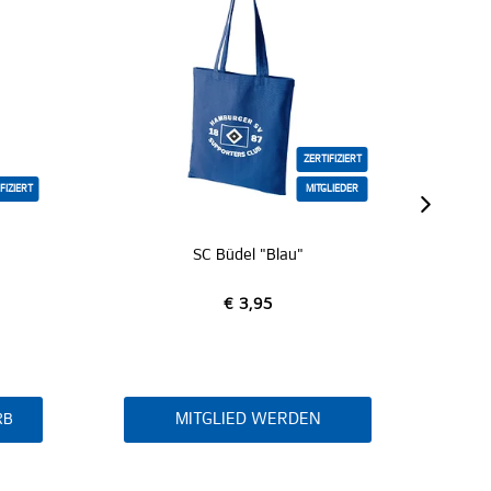
ZERTIFIZIERT
MITGLIEDER
au"
Tragetasche groß
€ 3,95
RDEN
IN DEN WARENKORB