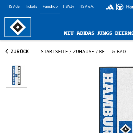
HSV.de
Tickets
Fanshop
HSV.tv
HSV e.V.
NEU
ADIDAS
JUNGS
DEERN
ZURÜCK
STARTSEITE
/
ZUHAUSE
/
BETT & BAD