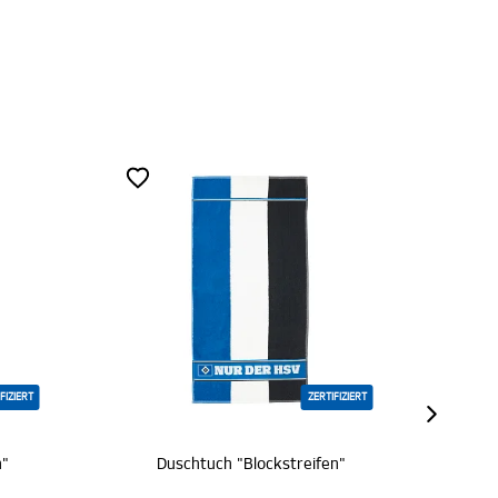
ZERTIFIZIERT
Duschtuch "Blockstreifen"
Saunatuch "Block