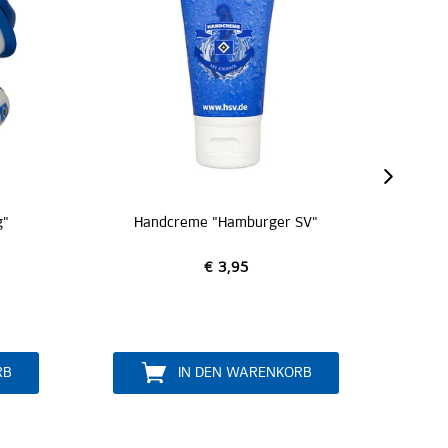
SALE
dcreme "Hamburger SV"
Kissen "Kord"
€ 29,95
€ 3,95
€ 20,00
IN DEN WARENKORB
IN DEN WARENKOR