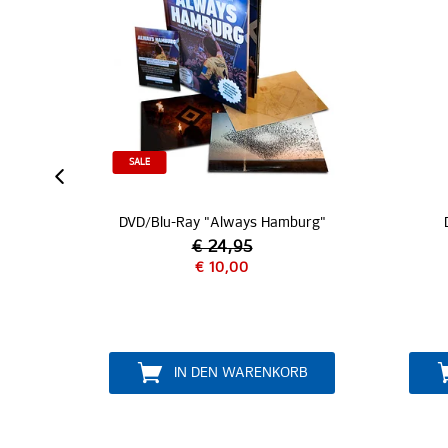
lu-Ray "Always Hamburg"
Duschgel "Frische Brise"
€ 24,95
€ 10,00
€ 4,95
IN DEN WARENKORB
IN DEN WARENKORB