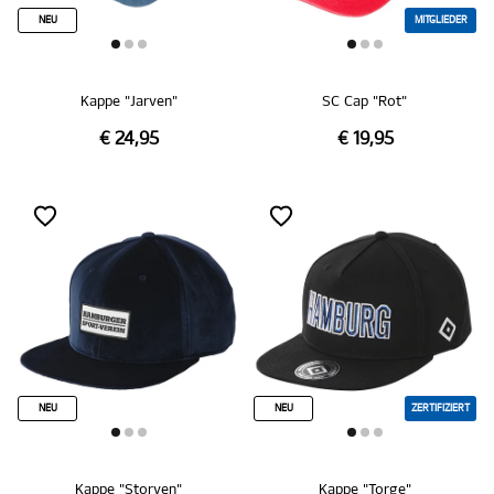
NEU
MITGLIEDER
Kappe "Jarven"
SC Cap "Rot"
€ 24,95
€ 19,95
NEU
NEU
ZERTIFIZIERT
Kappe "Storven"
Kappe "Torge"