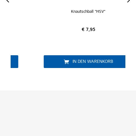
Knautschball "HSV"
€ 7,95
IN DEN WARENKORB