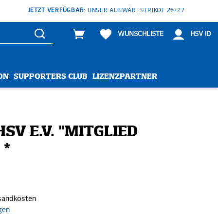
JETZT VERFÜGBAR
: UNSER AUSWÄRTSTRIKOT 26/27
WUNSCHLISTE
HSV ID
ON
SUPPORTERS CLUB
LIZENZPARTNER
SV E.V. "MITGLIED
*
rsandkosten
gen