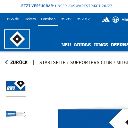
JETZT VERFÜGBAR
: UNSER AUSWÄRTSTRIKOT 26/27
HSV.de
Tickets
Fanshop
HSV.tv
HSV e.V.
NEU
ADIDAS
JUNGS
DEERN
ZURÜCK
STARTSEITE
/
SUPPORTERS CLUB
/
MITG