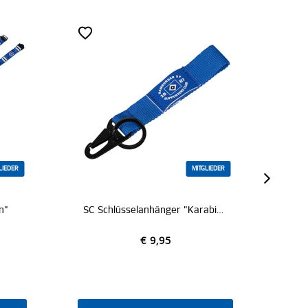
ZERTIFIZIERT
MITGLIEDER
MITGLIEDER
SC Schlüsselanhänger "Karabiner"
SC Büdel "Blau"
5
€ 3,95