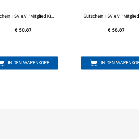
Gutschein HSV e.V. "Mitglied Young Ones" *
Print@Hom
€ 58,87
a
PE
IN DEN WARENKORB