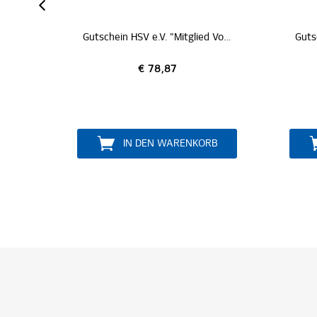
Gutschein HSV e.V. "Mitglied Vollzahler" *
Gutschein HSV e.V. "Mitglied Kids Club" *
 78,87
€ 50,87
DEN WARENKORB
IN DEN WARENKORB