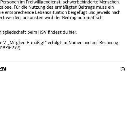
 Personen im Freiwilligendienst, schwerbehinderte Menschen,
slose. Für die Nutzung des ermäßigten Beitrags muss ein
die entsprechende Lebenssituation beigefügt und jeweils nach
ert werden, ansonsten wird der Beitrag automatisch
 Mitgliedschaft beim HSV findest du
hier
.
e.V. „Mitglied Ermäßigt“ erfolgt im Namen und auf Rechnung
 118716272)
EN