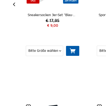
SALE
ZERTIFIZIERT
Business Socken 2er-Set "Raute schwarz"
Sneakersocken 3er-Set "Blau-Weiß-Schwarz"
€ 17,95
€ 9,00