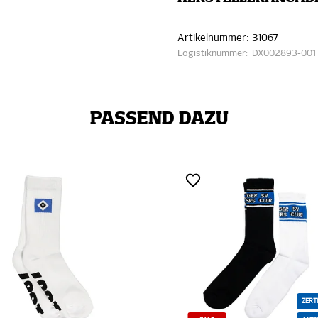
Artikelnummer:
31067
Logistiknummer:
DX002893-001
PASSEND DAZU
ZERTI