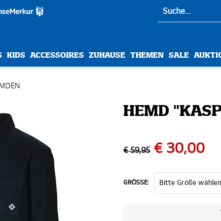
S
KIDS
ACCESSOIRES
ZUHAUSE
THEMEN
SALE
AUKTI
EMDEN
HEMD "KASP
€ 30,00
€ 59,95
GRÖSSE: