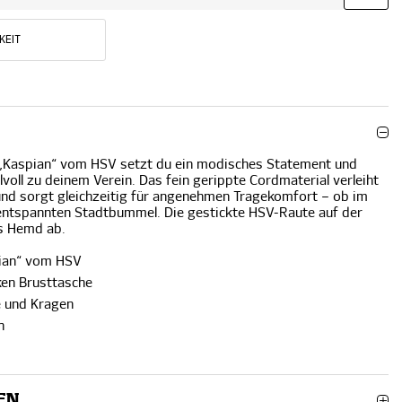
KEIT
„Kaspian“ vom HSV setzt du ein modisches Statement und
ilvoll zu deinem Verein. Das fein gerippte Cordmaterial verleiht
nd sorgt gleichzeitig für angenehmen Tragekomfort – ob im
entspannten Stadtbummel. Die gestickte HSV-Raute auf der
as Hemd ab.
ian“ vom HSV
ken Brusttasche
e und Kragen
n
EN