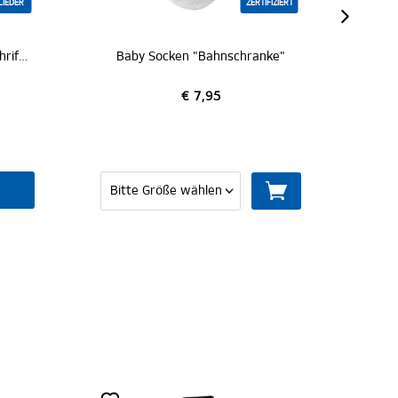
LIEDER
ZERTIFIZIERT
SC Sportsocken 2er-Set "Schriftzug"
Baby Socken "Bahnschranke"
Spo
€ 7,95