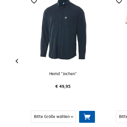
IZIERT
y"
Hemd "Jochen"
€ 49,95