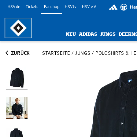
HSV.de
Tickets
Fanshop
HSV.tv
HSV e.V.
NEU
ADIDAS
JUNGS
DEERN
ZURÜCK
STARTSEITE
/
JUNGS
/
POLOSHIRTS & H