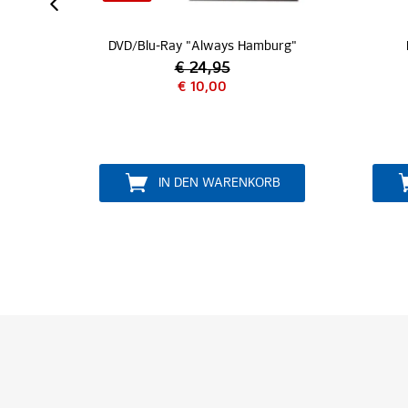
ways Hamburg"
Hensslers Pfanne 26cm
,95
00
€ 59,95
WARENKORB
IN DEN WARENKORB