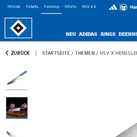
HSV.de
Tickets
Fanshop
HSV.tv
HSV e.V.
NEU
ADIDAS
JUNGS
DEERN
ZURÜCK
STARTSEITE
/
THEMEN
/
HSV X HENSSLE