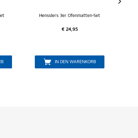
fenmatten-Set
Hensslers Bratöl "Knoblauch"
,95
€ 8,95
 WARENKORB
IN DEN WARENKORB