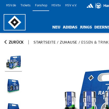
HSV.de
Tickets
Fanshop
HSV.tv
HSV e.V.
NEU
ADIDAS
JUNGS
DEERN
ZURÜCK
STARTSEITE
/
ZUHAUSE
/
ESSEN & TRIN