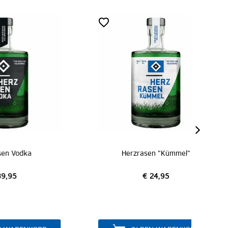
SA
Herzrasen "Kümmel"
DVD
€ 24,95