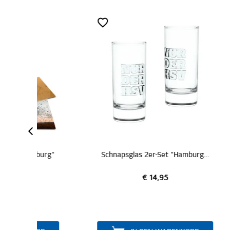
urg"
Schnapsglas 2er-Set "Hamburger SV"
€ 14,95