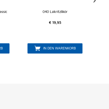
040 Rum-Mini
€ 4,95
(€ 99,00 / 1l)
KORB
IN DEN WARENKORB