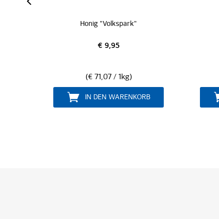
Hensslers Sturmtrio
He
€ 19,95
ORB
IN DEN WARENKORB