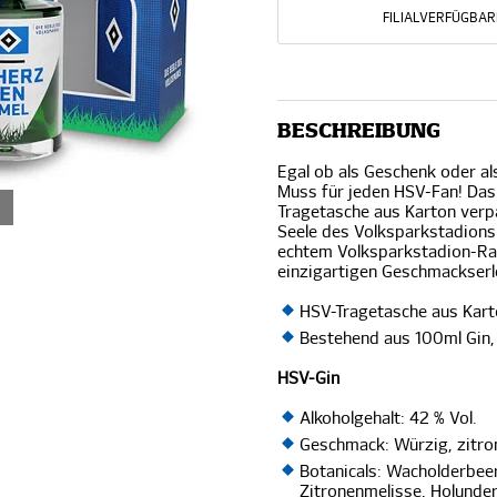
FILIALVERFÜGBAR
BESCHREIBUNG
Egal ob als Geschenk oder al
Muss für jeden HSV-Fan! Das S
Tragetasche aus Karton verpa
Seele des Volksparkstadions 
echtem Volksparkstadion-Ras
einzigartigen Geschmackserl
HSV-Tragetasche aus Kart
Bestehend aus 100ml Gin
HSV-Gin
Alkoholgehalt: 42 % Vol.
Geschmack: Würzig, zitron
Botanicals: Wacholderbeer
Zitronenmelisse, Holunder