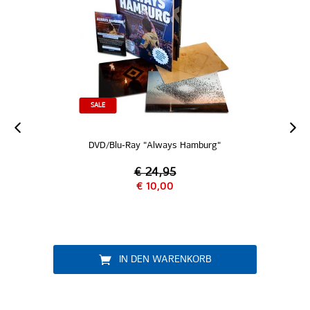
u-Ray "Always Hamburg"
Sonnenbrill
€ 24,95
€ 10,00
€ 9,9
IN DEN WARENKORB
IN DEN W