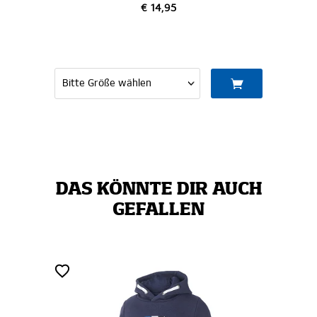
5
€ 10,00
MITGLIED WERDEN
DAS KÖNNTE DIR AUCH
GEFALLEN