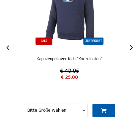
IERT
SALE
ZERTIFIZIERT
ten"
Kapuzenpullover Kids "Wilma"
€ 54,95
€ 30,00