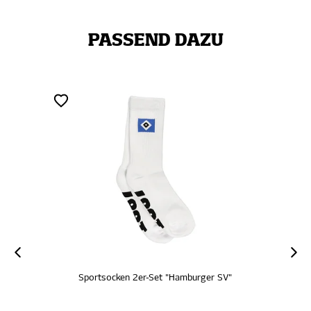
PASSEND DAZU
ZERTIFIZ
SALE
MITGLIE
"Hamburger SV"
SC Sportsocken 2er-Set "Schriftz
€ 17,95