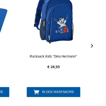
ck Kids "Dino Hermann"
Faulenzermäppchen "
€ 24,95
€ 12,95
IN DEN WARENKORB
IN DEN WARENKORB