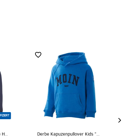
Derbe Kapuzenpullover Kids "Moin blau"
Kapuzenpullover