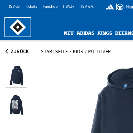
HSV.de
Tickets
Fanshop
HSV.tv
HSV e.V.
NEU
ADIDAS
JUNGS
DEERN
ZURÜCK
STARTSEITE
/
KIDS
/
PULLOVER