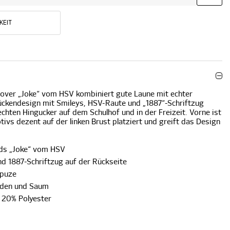
KEIT
lover „Joke“ vom HSV kombiniert gute Laune mit echter
Rückendesign mit Smileys, HSV-Raute und „1887“-Schriftzug
hten Hingucker auf dem Schulhof und in der Freizeit. Vorne ist
ivs dezent auf der linken Brust platziert und greift das Design
ids „Joke“ vom HSV
d 1887-Schriftzug auf der Rückseite
apuze
nden und Saum
| 20% Polyester