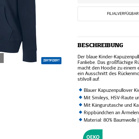
FILIALVERFÜGBAR
BESCHREIBUNG
Der blaue Kinder-Kapuzenpul
ZERTIFIZIERT
Fanliebe. Das großflächige 
macht den Hoodie zu einem ec
ein Ausschnitt des Rückenmot
stilvoll auf.
Blauer Kapuzenpullover K
Mit Smileys, HSV-Raute un
Mit Kängurutasche und K
Rippbündchen an Ärmele
Material: 80% Baumwolle 