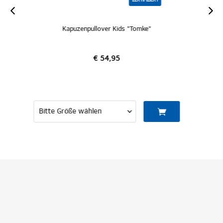
ZERTIFIZIERT
SALE
ZERTIFIZIERT
Tomke"
Kapuzenpullover Kids "Wilma"
€ 54,95
€ 30,00