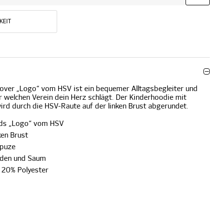
KEIT
lover „Logo“ vom HSV ist ein bequemer Alltagsbegleiter und
für welchen Verein dein Herz schlägt. Der Kinderhoodie mit
rd durch die HSV-Raute auf der linken Brust abgerundet.
ids „Logo“ vom HSV
ken Brust
apuze
nden und Saum
| 20% Polyester