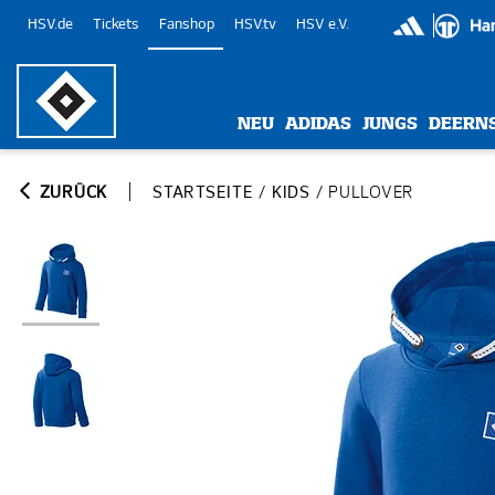
HSV.de
Tickets
Fanshop
HSV.tv
HSV e.V.
NEU
ADIDAS
JUNGS
DEERN
ZURÜCK
STARTSEITE
/
KIDS
/
PULLOVER