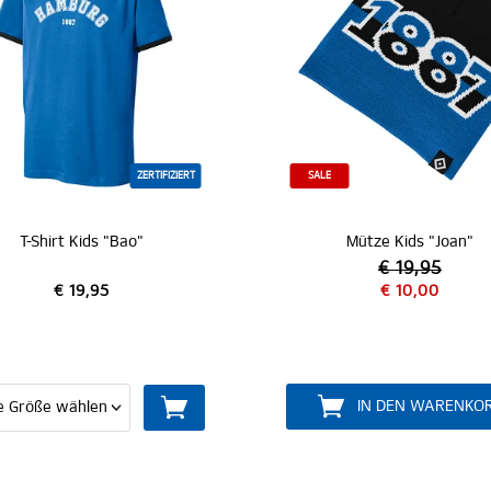
E
SALE
ZERT
Mütze Kids "Joan"
€ 19,95
€ 17,95
€ 10,00
€ 9,00
IN DEN WARENKORB