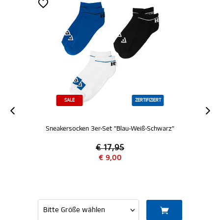
SALE
ZERTIFIZIERT
Sneakersocken 3er-Set "Blau-Weiß-Schwarz"
Sports
€ 17,95
€ 9,00