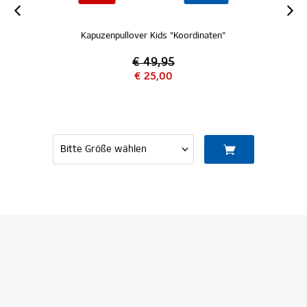
 "Koordinaten"
Kapuzenpullover Kids "Caspar
95
00
€ 54,95