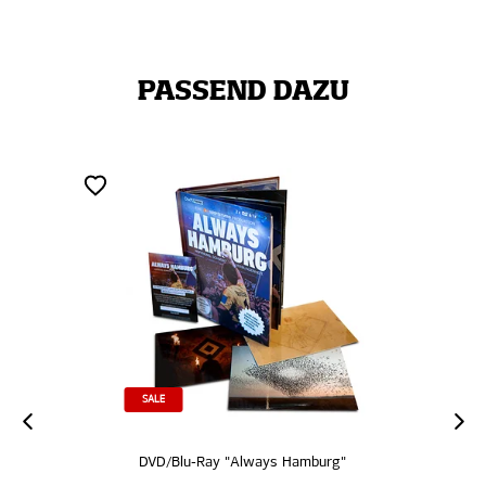
PASSEND DAZU
SALE
SALE
DVD/Blu-Ray "Always Hamburg"
Gar