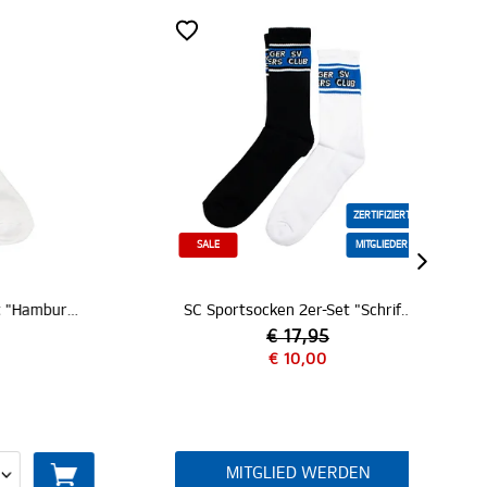
ZERTIFIZIERT
SALE
MITGLIEDER
Sportsocken 2er-Set "Hamburger SV"
SC Sportsocken 2er-Set "Schriftzug"
Spo
€ 17,95
€ 10,00
MITGLIED WERDEN