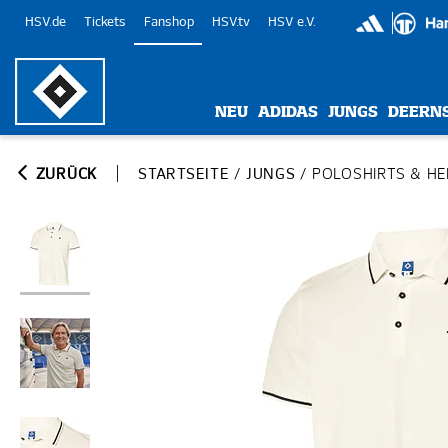
HSV.de
Tickets
Fanshop
HSV.tv
HSV e.V.
NEU
ADIDAS
JUNGS
DEERN
ZURÜCK
STARTSEITE
/
JUNGS
/
POLOSHIRTS & H