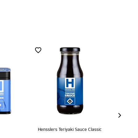
assic
040 Lakritzlikör