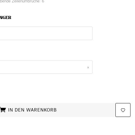
ibende Zeilenumbrüche:
6
ÄNGER
×
IN DEN WARENKORB