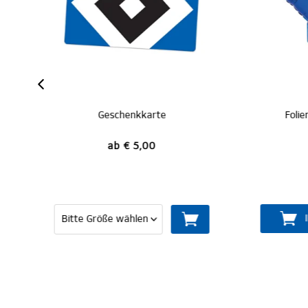
Folienluftballons 2er-Set
Luf
€ 3,95
IN DEN WARENKORB