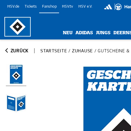
HSV.de
Tickets
Fanshop
HSV.tv
HSV e.V.
NEU
ADIDAS
JUNGS
DEERN
ZURÜCK
STARTSEITE
/
ZUHAUSE
/
GUTSCHEINE &