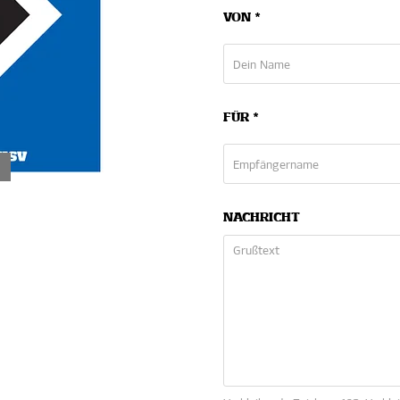
VON *
FÜR *
NACHRICHT