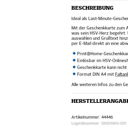
BESCHREIBUNG
Ideal als Last-Minute-Gesche
Mit der Geschenkkarte zum A
was sein HSV-Herz begehrt. 
auswählen und Grußtext hinz
per E-Mail direkt an eine a
Print@Home-Geschenkkart
Einlösbar im HSV-Onlines
Geschenkkarte kann nicht
Format DIN A4 mit
Faltan
Alle weiteren Infos zu den G
HERSTELLERANGAB
Artikelnummer:
44446
Logistiknummer:
DX001960-001