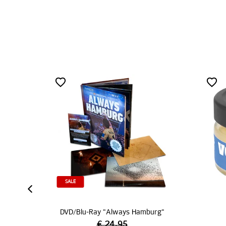
urg"
Honig "Volkspark"