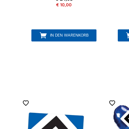
€ 9,95
(€ 71,07 / 1kg)
RB
IN DEN WARENKORB