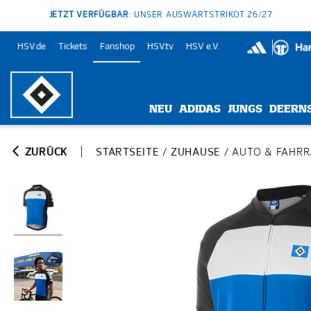
JETZT VERFÜGBAR
: UNSER AUSWÄRTSTRIKOT 26/27
HSV.de
Tickets
Fanshop
HSV.tv
HSV e.V.
NEU
ADIDAS
JUNGS
DEERN
ZURÜCK
STARTSEITE
/
ZUHAUSE
/
AUTO & FAHR