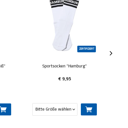
ZERTIFIZIERT
ken "Hamburg"
Chrom Emblem "Raute"
 9,95
€ 14,95
IN DEN WARENKORB