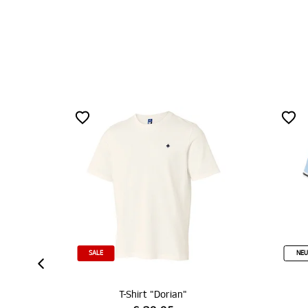
NEU
T-Shirt "Dorian"
T-Shirt "Andrik"