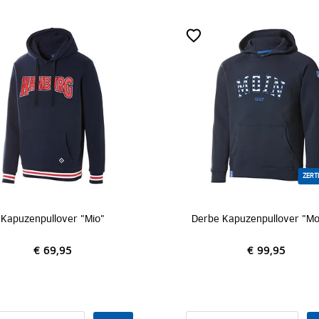
ZERTIFIZIERT
Z
Derbe Kapuzenpullover "Moin gestreift"
€ 99,95
€ 79,95