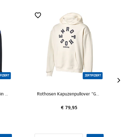
ERTIFIZIERT
ZERTIFIZIERT
Rothosen Kapuzenpullover "Gaffel"
Kapuzenpullover "Logo"
€ 59,95