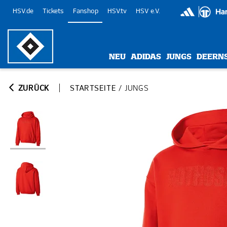
HSV.de
Tickets
Fanshop
HSV.tv
HSV e.V.
NEU
ADIDAS
JUNGS
DEERN
ZURÜCK
STARTSEITE
/
JUNGS