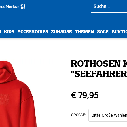
S
KIDS
ACCESSOIRES
ZUHAUSE
THEMEN
SALE
AUKTI
ROTHOSEN 
"SEEFAHRER
€ 79,95
GRÖSSE: