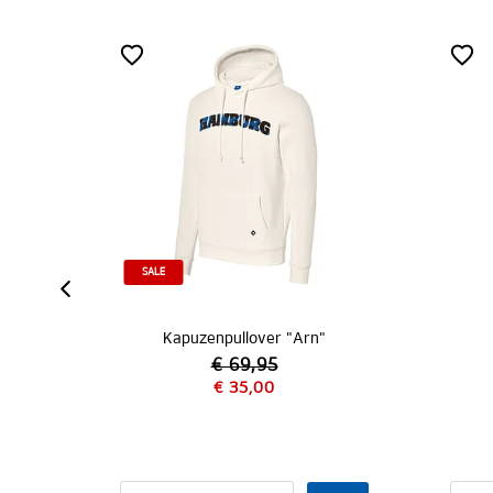
n"
Kapuzenpullover "Mio"
€ 69,95